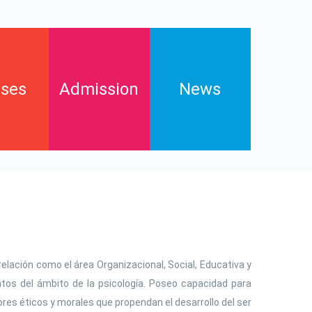
ses
Admission
News
Enrollments
s
Contact
FAQs
Downloads and pay online
elación como el área Organizacional, Social, Educativa y
tos del ámbito de la psicología. Poseo capacidad para
ores éticos y morales que propendan el desarrollo del ser