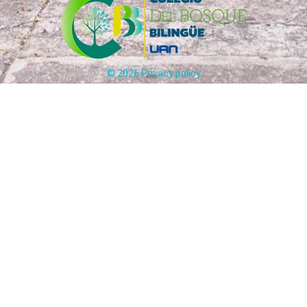
©
2026
Privacy policy
Carrera 65 # 170 - 25 Bogotá, Colombia
ción:
(+57)
321
241
5012
-
31
Circulares