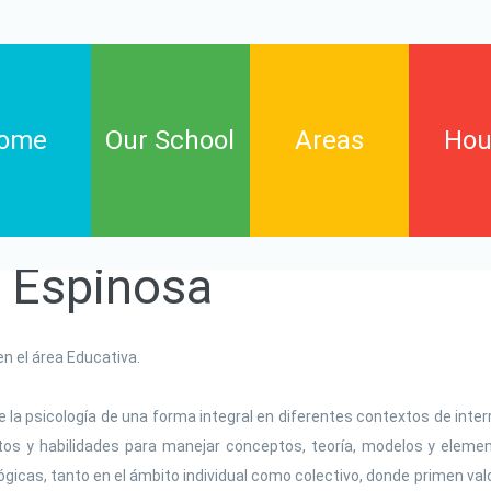
ome
Our School
Areas
Hou
Espinosa
Arts
Birch
English language
Cypres
Informatic technology
Elm
n el área Educativa.
Maths
Willow
Natural science and
a psicología de una forma integral en diferentes contextos de interr
environmental education
tos y habilidades para manejar conceptos, teoría, modelos y elemen
Phisycal education
ógicas, tanto en el ámbito individual como colectivo, donde primen val