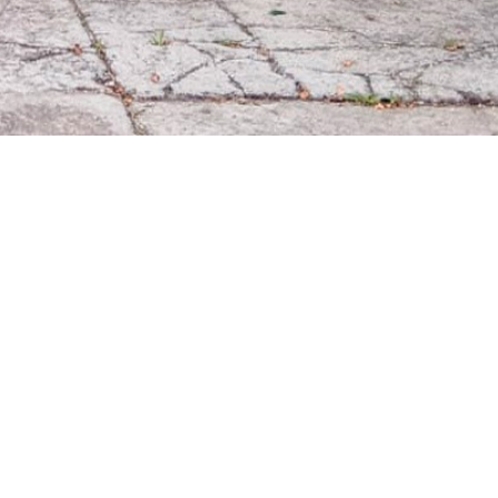
9
509
1532