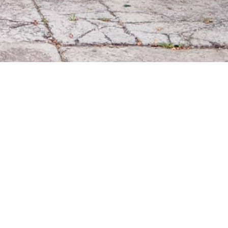
9
509
1532