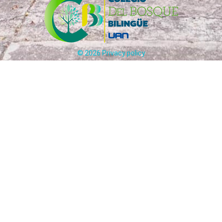
©
2026
Privacy policy
Carrera 65 # 170 - 25 Bogotá, Colombia
ción:
(+57)
321
241
5012
-
31
Circulares