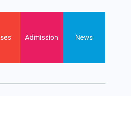
ses
Admission
News
Enrollments
s
Contact
FAQs
Downloads and pay online