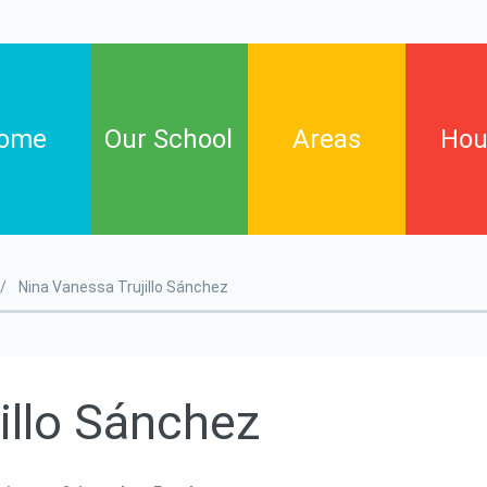
ome
Our School
Areas
Hou
Arts
Birch
Nina Vanessa Trujillo Sánchez
English language
Cypres
Informatic technology
Elm
Maths
Willow
illo
Sánchez
Natural science and
environmental education
Phisycal education